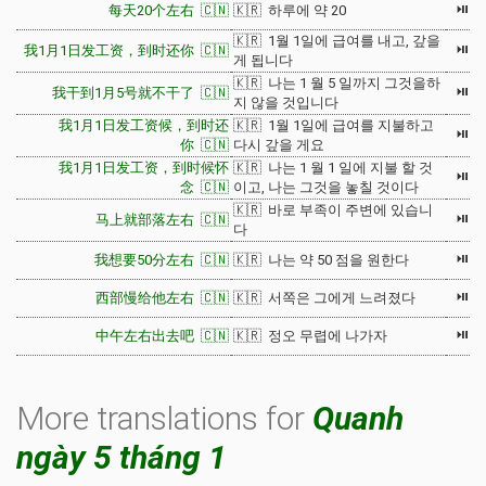
⏯
每天20个左右 🇨🇳
🇰🇷 하루에 약 20
🇰🇷 1월 1일에 급여를 내고, 갚을
⏯
我1月1日发工资，到时还你 🇨🇳
게 됩니다
🇰🇷 나는 1 월 5 일까지 그것을하
⏯
我干到1月5号就不干了 🇨🇳
지 않을 것입니다
我1月1日发工资候，到时还
🇰🇷 1월 1일에 급여를 지불하고
⏯
你 🇨🇳
다시 갚을 게요
我1月1日发工资，到时候怀
🇰🇷 나는 1 월 1 일에 지불 할 것
⏯
念 🇨🇳
이고, 나는 그것을 놓칠 것이다
🇰🇷 바로 부족이 주변에 있습니
⏯
马上就部落左右 🇨🇳
다
⏯
我想要50分左右 🇨🇳
🇰🇷 나는 약 50 점을 원한다
⏯
西部慢给他左右 🇨🇳
🇰🇷 서쪽은 그에게 느려졌다
⏯
中午左右出去吧 🇨🇳
🇰🇷 정오 무렵에 나가자
More translations for
Quanh
ngày 5 tháng 1