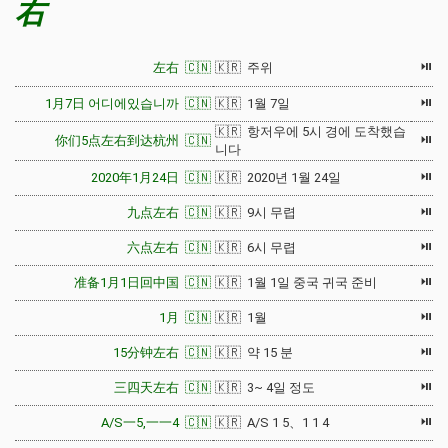
右
⏯
左右 🇨🇳
🇰🇷 주위
⏯
1月7日 어디에있습니까 🇨🇳
🇰🇷 1월 7일
🇰🇷 항저우에 5시 경에 도착했습
⏯
你们5点左右到达杭州 🇨🇳
니다
⏯
2020年1月24日 🇨🇳
🇰🇷 2020년 1월 24일
⏯
九点左右 🇨🇳
🇰🇷 9시 무렵
⏯
六点左右 🇨🇳
🇰🇷 6시 무렵
⏯
准备1月1日回中国 🇨🇳
🇰🇷 1월 1일 중국 귀국 준비
⏯
1月 🇨🇳
🇰🇷 1월
⏯
15分钟左右 🇨🇳
🇰🇷 약 15 분
⏯
三四天左右 🇨🇳
🇰🇷 3~ 4일 정도
⏯
A/S一5,一一4 🇨🇳
🇰🇷 A/S 1 5、1 1 4