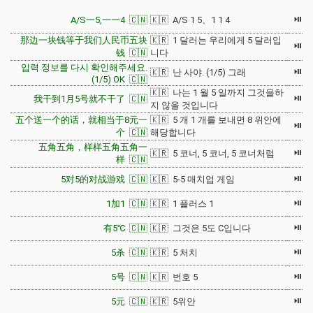
⏯
A/S一5,一一4 🇨🇳
🇰🇷 A/S 1 5、1 1 4
那边一块钱等于我们人民币五块
🇰🇷 1 달러는 우리에게 5 달러입
⏯
钱 🇨🇳
니다
입력 정보를 다시 확인해주세요.
⏯
🇰🇷 난 사야. (1/5) 그래
(1/5) OK 🇨🇳
🇰🇷 나는 1 월 5 일까지 그것을하
⏯
我干到1月5号就不干了 🇨🇳
지 않을 것입니다
五个送一个的话，就相当于8元一
🇰🇷 5 개 1 개를 보내면 8 위안에
⏯
个 🇨🇳
해당합니다
五角五角，样样五角五角一
⏯
🇰🇷 5 코너, 5 코너, 5 코너처럼
样 🇨🇳
⏯
5对5的对战游戏 🇨🇳
🇰🇷 5-5 매치업 게임
⏯
1加1 🇨🇳
🇰🇷 1 플러스 1
⏯
有5℃ 🇨🇳
🇰🇷 그것은 5도 C입니다
⏯
5杀 🇨🇳
🇰🇷 5 처치
⏯
5号 🇨🇳
🇰🇷 번호 5
⏯
5元 🇨🇳
🇰🇷 5위안