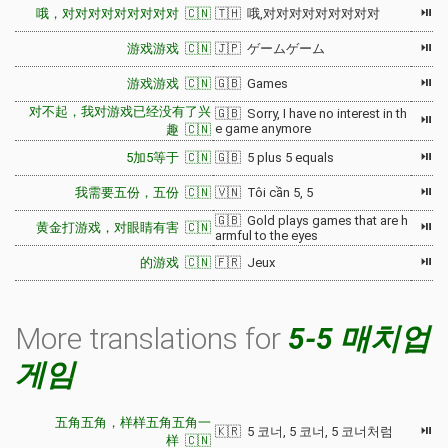
⏯
哦，对对对对对对对对对 🇨🇳
🇹🇭 哦,对对对对对对对对对
⏯
游戏游戏 🇨🇳
🇯🇵 ゲームゲーム
⏯
游戏游戏 🇨🇳
🇬🇧 Games
对不起，我对游戏已经没有了兴
🇬🇧 Sorry, I have no interest in th
⏯
e game anymore
趣 🇨🇳
⏯
5加5等于 🇨🇳
🇬🇧 5 plus 5 equals
⏯
我需要五份，五份 🇨🇳
🇻🇳 Tôi cần 5, 5
🇬🇧 Gold plays games that are h
⏯
黄金打游戏，对眼睛有害 🇨🇳
armful to the eyes
⏯
的游戏 🇨🇳
🇫🇷 Jeux
More translations for
5-5 매치업
게임
五角五角，样样五角五角一
⏯
🇰🇷 5 코너, 5 코너, 5 코너처럼
样 🇨🇳