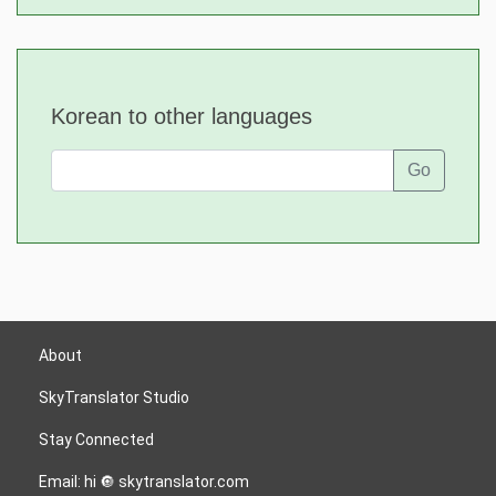
Korean to other languages
Go
About
SkyTranslator Studio
Stay Connected
Email: hi 🔘 skytranslator.com