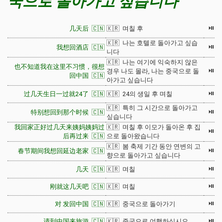
국으로 돌아가고 싶습니다
⏯
几天后 🇨🇳
🇰🇷 며칠 후
🇰🇷 나는 호텔로 돌아가고 싶습
⏯
我想回酒店 🇨🇳
니다
🇰🇷 나는 여기에 익숙하지 않은
也不知道我在这里不习惯，很想
⏯
경우 나도 몰라, 나는 중국으로 돌
回中国 🇨🇳
아가고 싶습니다
⏯
过几天生日一过就24了 🇨🇳
🇰🇷 24의 생일 후 며칠
🇰🇷 특히 그 시간으로 돌아가고
⏯
特别想回到那个时候 🇨🇳
싶습니다
我回家正好过几天来姨妈姨妈过
🇰🇷 며칠 후 이모가 돌아온 후 집
⏯
后再过来 🇨🇳
으로 돌아왔습니다
🇰🇷 봄 축제 기간 동안 연변의 고
⏯
春节期间我想回延边老家 🇨🇳
향으로 돌아가고 싶습니다
⏯
几天 🇨🇳
🇰🇷 며칠
⏯
刚就这几天吧 🇨🇳
🇰🇷 며칠
⏯
对 发回中国 🇨🇳
🇰🇷 중국으로 돌아가기
⏯
请到中国来旅游 🇨🇳
🇰🇷 중국으로 여행하십시오