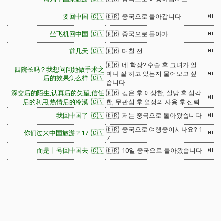
⏯
要回中国 🇨🇳
🇰🇷 중국으로 돌아갑니다
⏯
坐飞机回中国 🇨🇳
🇰🇷 중국으로 돌아가
⏯
前几天 🇨🇳
🇰🇷 며칠 전
🇰🇷 네 학장? 수술 후 그녀가 얼
四院长吗？我想问问她做手术之
⏯
마나 잘 하고 있는지 물어보고 싶
后的效果怎么样 🇨🇳
습니다
深交后的陌生,认真后的失望,信任
🇰🇷 깊은 후 이상한, 실망 후 심각
⏯
后的利用,热情后的冷漠 🇨🇳
한, 무관심 후 열정의 사용 후 신뢰
⏯
我回中国了 🇨🇳
🇰🇷 저는 중국으로 돌아왔습니다
🇰🇷 중국으로 여행중이시나요? 1
⏯
你们过来中国旅游？17 🇨🇳
7
⏯
而是十号回中国去 🇨🇳
🇰🇷 10일 중국으로 돌아왔습니다