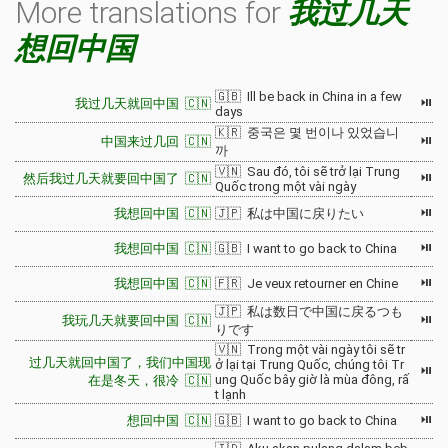
More translations for
我过几天
想回中国
🇬🇧 Ill be back in China in a few
⏯
我过几天就回中国 🇨🇳
days
🇰🇷 중국은 몇 번이나 있었습니
⏯
中国来过几回 🇨🇳
까
🇻🇳 Sau đó, tôi sẽ trở lại Trung
⏯
然后我过几天就要回中国了 🇨🇳
Quốc trong một vài ngày
⏯
我想回中国 🇨🇳
🇯🇵 私は中国に戻りたい
⏯
我想回中国 🇨🇳
🇬🇧 I want to go back to China
⏯
我想回中国 🇨🇳
🇫🇷 Je veux retourner en Chine
🇯🇵 私は数日で中国に戻るつも
⏯
我玩几天就要回中国 🇨🇳
りです
🇻🇳 Trong một vài ngày tôi sẽ tr
过几天就回中国了，我们中国现
ở lại tại Trung Quốc, chúng tôi Tr
⏯
ung Quốc bây giờ là mùa đông, rấ
在是冬天，很冷 🇨🇳
t lạnh
⏯
想回中国 🇨🇳
🇬🇧 I want to go back to China