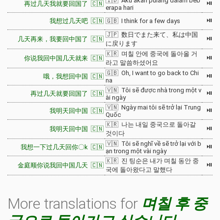
🇮🇩 Aku akan pulang dalam beb
⏯
再过几天我就要回国了 🇨🇳
erapa hari
⏯
我想过几天吧 🇨🇳
🇬🇧 I think for a few days
🇯🇵 数日でまた来て、私は中国
⏯
几天再来，我要回中国了 🇨🇳
に戻ります
🇰🇷 며칠 안에 중국에 돌아올 거
⏯
你说我回中国几天就来 🇨🇳
라고 말씀하셨어요
🇬🇧 Oh, I want to go back to Chi
⏯
哦，我想回中国 🇨🇳
na
🇻🇳 Tôi sẽ được nhà trong một v
⏯
再过几天就要回国了 🇨🇳
ài ngày
🇻🇳 Ngày mai tôi sẽ trở lại Trung
⏯
我明天回中国 🇨🇳
Quốc
🇰🇷 나는 내일 중국으로 돌아갈
⏯
我明天回中国 🇨🇳
것이다
🇻🇳 Tôi sẽ nghĩ về sẽ trở lại với b
⏯
我想一下过几天回你〇k 🇨🇳
ạn trong một vài ngày
🇰🇷 진 팅순은 내가 며칠 동안 중
⏯
金庭顺你说我回中国几天 🇨🇳
국에 돌아왔다고 말했다
More translations for
며칠 후 중