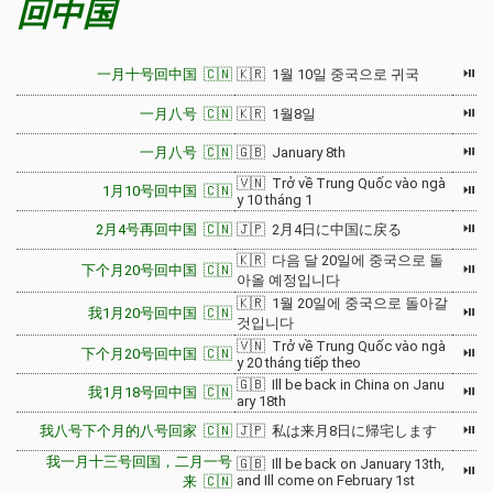
回中国
⏯
一月十号回中国 🇨🇳
🇰🇷 1월 10일 중국으로 귀국
⏯
一月八号 🇨🇳
🇰🇷 1월8일
⏯
一月八号 🇨🇳
🇬🇧 January 8th
🇻🇳 Trở về Trung Quốc vào ngà
⏯
1月10号回中国 🇨🇳
y 10 tháng 1
⏯
2月4号再回中国 🇨🇳
🇯🇵 2月4日に中国に戻る
🇰🇷 다음 달 20일에 중국으로 돌
⏯
下个月20号回中国 🇨🇳
아올 예정입니다
🇰🇷 1월 20일에 중국으로 돌아갈
⏯
我1月20号回中国 🇨🇳
것입니다
🇻🇳 Trở về Trung Quốc vào ngà
⏯
下个月20号回中国 🇨🇳
y 20 tháng tiếp theo
🇬🇧 Ill be back in China on Janu
⏯
我1月18号回中国 🇨🇳
ary 18th
⏯
我八号下个月的八号回家 🇨🇳
🇯🇵 私は来月8日に帰宅します
我一月十三号回国，二月一号
🇬🇧 Ill be back on January 13th,
⏯
and Ill come on February 1st
来 🇨🇳