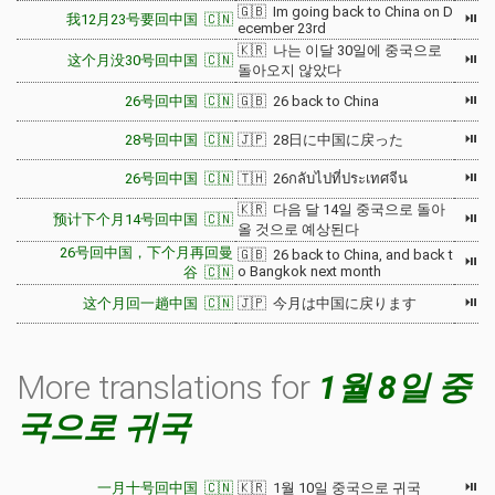
🇬🇧 Im going back to China on D
⏯
我12月23号要回中国 🇨🇳
ecember 23rd
🇰🇷 나는 이달 30일에 중국으로
⏯
这个月没30号回中国 🇨🇳
돌아오지 않았다
⏯
26号回中国 🇨🇳
🇬🇧 26 back to China
⏯
28号回中国 🇨🇳
🇯🇵 28日に中国に戻った
⏯
26号回中国 🇨🇳
🇹🇭 26กลับไปที่ประเทศจีน
🇰🇷 다음 달 14일 중국으로 돌아
⏯
预计下个月14号回中国 🇨🇳
올 것으로 예상된다
26号回中国，下个月再回曼
🇬🇧 26 back to China, and back t
⏯
o Bangkok next month
谷 🇨🇳
⏯
这个月回一趟中国 🇨🇳
🇯🇵 今月は中国に戻ります
More translations for
1월 8일 중
국으로 귀국
⏯
一月十号回中国 🇨🇳
🇰🇷 1월 10일 중국으로 귀국