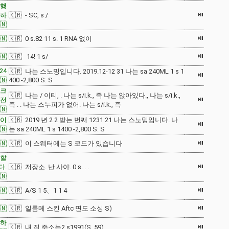
은행
⏯
 하
🇰🇷 - SC, s /
🇳
⏯
🇳
🇰🇷 0 s.82 11 s. 1 RNA 없이
⏯
🇳
🇰🇷 14! 1 s/
24
🇰🇷 나는 스노밍입니다. 2019.12-12 31 나는 sa 240ML 1 s 1
⏯
🇳
400 -2,800 S: S
시크
🇰🇷 나는 / 이티, . 나는 s/i.k., 즉 나는 앉아있다., 나는 s/i.k.,
⏯
일전
즉 . . 나는 스누피가 없어. 나는 s/i.k., 즉
🇳
라이
🇰🇷 2019 년 2 2 받는 번째 1231 21 나는 스노밍입니다. 나
⏯
🇳
는 sa 240ML 1 s 1400 -2,800 S: S
⏯
🇳
🇰🇷 이 스웨터에는 S 코드가 있습니다
용할
⏯
다.
🇰🇷 저장소. 난 사야. 0 s. . .
🇳
⏯
🇳
🇰🇷 A/S 1 5、1 1 4
⏯
🇳
🇰🇷 일롬메 스킨 Aftc 면도 소싱 S)
)하
⏯
🇰🇷 내 집 주소는2 s1991(S. 59)