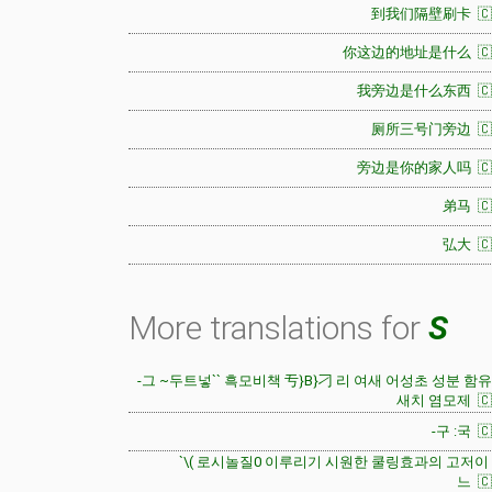
到我们隔壁刷卡 🇨
你这边的地址是什么 🇨
我旁边是什么东西 🇨
厕所三号门旁边 🇨
旁边是你的家人吗 🇨
弟马 🇨
弘大 🇨
More translations for
S
-그 ~두트넣`` 흑모비책 亐}B}刁 리 여새 어성초 성분 함
새치 염모제 🇨
-구 :국 🇨
`\( 로시놀질0 이루리기 시원한 쿨링효과의 고저이
느 🇨