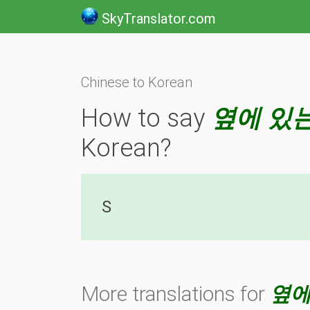
SkyTranslator.com
Chinese to Korean
How to say
옆에 있
Korean?
S
More translations for
옆에