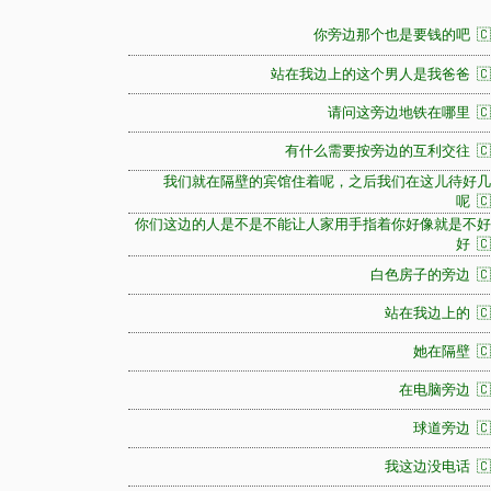
你旁边那个也是要钱的吧 🇨
站在我边上的这个男人是我爸爸 🇨
请问这旁边地铁在哪里 🇨
有什么需要按旁边的互利交往 🇨
我们就在隔壁的宾馆住着呢，之后我们在这儿待好几
呢 🇨
你们这边的人是不是不能让人家用手指着你好像就是不好
好 🇨
白色房子的旁边 🇨
站在我边上的 🇨
她在隔壁 🇨
在电脑旁边 🇨
球道旁边 🇨
我这边没电话 🇨