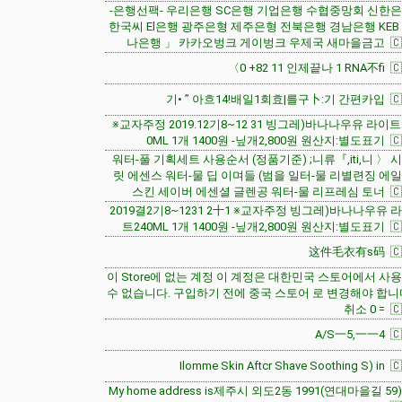
-은행선팩- 우리은행 SC은행 기업은행 수협중망회 신한
한국씨 El은행 광주은형 제주은형 전북은행 경남은행 KEB
나은행 」 카카오벙크 게이벙크 우제국 새마을금고 🇨
〈0 +82 11 인제끝나 1 RNA不fi 🇨
기• ” 아흐14!배일1회효|를구卜:기 간편카입 🇨
※교자주정 2019.12기8~12 31 빙그레)바나나우유 라이트
0ML 1개 1400원 -닢개2,800원 원산지:별도표기 🇨
워터-풀 기획세트 사용순서 (정품기준) ;니류『,iti,니 〉 
릿 에센스 워터-물 딥 이며들 (범을 일터-물 리별련징 에
스킨 세이버 에센셜 글렌공 워터-물 리프레심 토너 🇨
2019결2기8~1231 2十1 ※교자주정 빙그레)바나나우유 
트240ML 1개 1400원 -닢개2,800원 원산지:별도표기 🇨
这件毛衣有s码 🇨
이 Store에 없는 계정 이 계정은 대한민국 스토어에서 사
수 없습니다. 구입하기 전에 중국 스토어 로 변경해야 합니
취소 0 = 🇨
A/S一5,一一4 🇨
Ilomme Skin Aftcr Shave Soothing S) in 
My home address is제주시 외도2동 1991(연대마을길 59