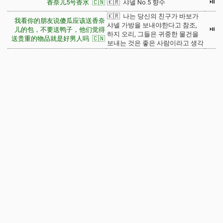
⏯
香奈儿5号香水 🇨🇳
🇰🇷 샤넬 No.5 향수
🇰🇷 나는 당신의 친구가 바보가
我看你的朋友说傻瓜应该送香奈
샤넬 가방을 보내야한다고 참조,
⏯
儿的包，不要送鸭子，他们觉得
하지 오리, 그들은 귀중한 물건을
送贵重的物品就是好男人吗 🇨🇳
보내는 것은 좋은 사람이라고 생각