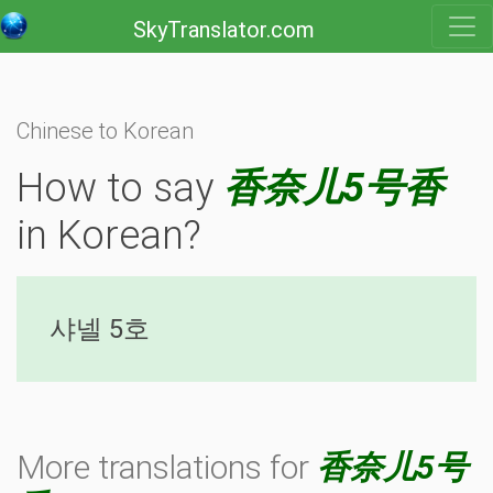
SkyTranslator.com
Chinese to Korean
How to say
香奈儿5号香
in Korean?
샤넬 5호
More translations for
香奈儿5号