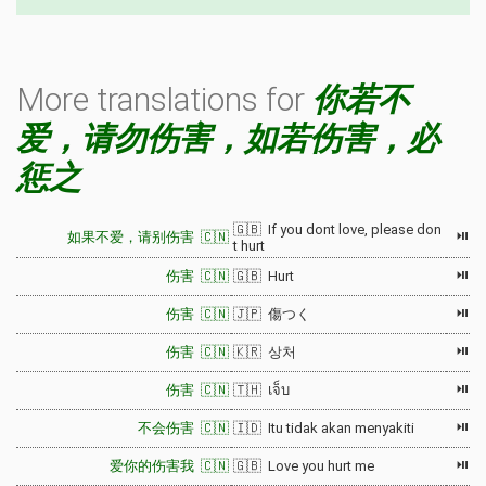
More translations for
你若不
爱，请勿伤害，如若伤害，必
惩之
🇬🇧 If you dont love, please don
⏯
如果不爱，请别伤害 🇨🇳
t hurt
⏯
伤害 🇨🇳
🇬🇧 Hurt
⏯
伤害 🇨🇳
🇯🇵 傷つく
⏯
伤害 🇨🇳
🇰🇷 상처
⏯
伤害 🇨🇳
🇹🇭 เจ็บ
⏯
不会伤害 🇨🇳
🇮🇩 Itu tidak akan menyakiti
⏯
爱你的伤害我 🇨🇳
🇬🇧 Love you hurt me