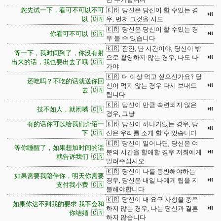
您先试一下，看可不可以不可
🇰🇷 당신은 당신이 할 수있는 경
⏯
以 🇨🇳
우, 먼저 그것을 시도
🇰🇷 당신은 당신이 할 수있는 경
⏯
你看可不可以 🇨🇳
우 볼 수 있습니다
🇰🇷 잠깐, 난 시간이야, 당신이 밖
等一下，我时间到了，你没有射
⏯
으로 촬영하지 않는 경우, 나도 나
出来的话，我也要出去了哦 🇨🇳
가야
🇰🇷 더 이상 먹고 싶으신가요? 당
还吃吗？不吃的话就送你回
⏯
신이 먹지 않는 경우 다시 보내드
去 🇨🇳
립니다
🇰🇷 당신이 만큼 숙련되지 않은
⏯
技不如人，就闭嘴 🇨🇳
경우, 그냥
有的话你可以给我们介绍一
🇰🇷 당신이 하나가있는 경우, 당
⏯
下 🇨🇳
신은 우리를 소개 할 수 있습니다
🇰🇷 당신이 일어나면, 당신은 여
等你睡醒了，如果想加时间的话
⏯
분의 시간을 할애할 경우 저희에게
就告诉我们 🇨🇳
알려주십시오
🇰🇷 당신이 나를 동반해야하는
如果需要我陪伴你，明天你需要
⏯
경우, 당신은 내일 나에게 팁을 지
支付我小费 🇨🇳
불해야합니다
🇰🇷 당신이 내 요구 사항을 충족
如果你达不到我的要求 我不会和
⏯
하지 않는 경우, 나는 당신과 결혼
你结婚 🇨🇳
하지 않습니다