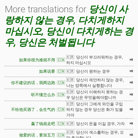
More translations for
당신이 사
랑하지 않는 경우, 다치게하지
마십시오, 당신이 다치게하는 경
우, 당신은 처벌됩니다
🇰🇷 당신이 부끄러워하는 경우,
⏯
如果你很为难就不用 🇨🇳
하지 마십시오
⏯
如果说要 🇨🇳
🇰🇷 당신이 원하는 경우
🇰🇷 당신이 제안하지 않는 경우,
⏯
你不建议的话，我两边跑 🇨🇳
나는 양쪽에서 실행합니다
🇰🇷 당신이 이해하지 못하는 경
⏯
听不懂怎么办 🇨🇳
우 당신은 무엇을해야합니까
🇰🇷 당신이 그에게 와인을 구입
⏯
不给他买酒了，会生气的 🇨🇳
하지 않는 경우 당신은 화가 있을
거야
⏯
赢了钱就走吧 🇨🇳
🇰🇷 당신이 돈을 이길 경우, 가자
🇰🇷 당신이 섹스를하는 경우, 오
⏯
做爱的话，要加五万 🇨🇳
만 추가합니다