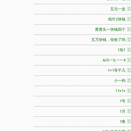
五元一盒 🇨
纸巾2块钱 🇨
窝窝头一块钱四个 🇨
五万块钱，你收了吗 🇨
1加1 🇨
A/S一5,一一4 🇨
1+1等于几 🇨
小一码 🇨
11×1× 🇨
1号 🇨
1月 🇨
1卷 🇨