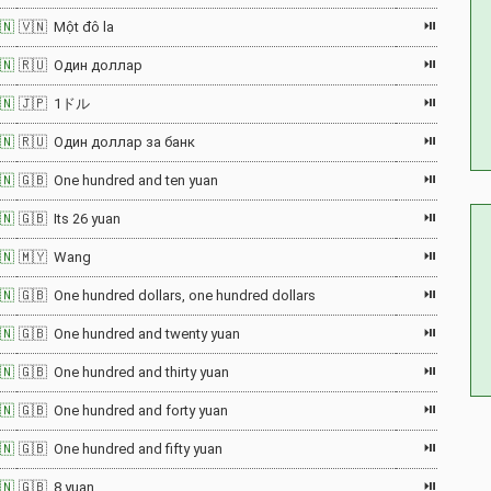
⏯
🇳
🇻🇳 Một đô la
⏯
🇳
🇷🇺 Один доллар
⏯
🇳
🇯🇵 1ドル
⏯
🇳
🇷🇺 Один доллар за банк
⏯
🇳
🇬🇧 One hundred and ten yuan
⏯
🇳
🇬🇧 Its 26 yuan
⏯
🇳
🇲🇾 Wang
⏯
🇳
🇬🇧 One hundred dollars, one hundred dollars
⏯
🇳
🇬🇧 One hundred and twenty yuan
⏯
🇳
🇬🇧 One hundred and thirty yuan
⏯
🇳
🇬🇧 One hundred and forty yuan
⏯
🇳
🇬🇧 One hundred and fifty yuan
⏯
🇳
🇬🇧 8 yuan