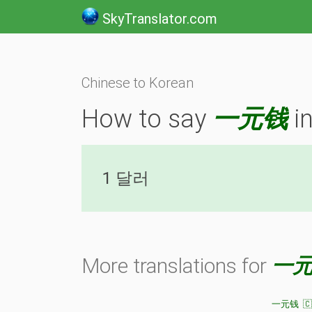
SkyTranslator.com
Chinese to Korean
How to say
一元钱
i
1 달러
More translations for
一
一元钱 🇨