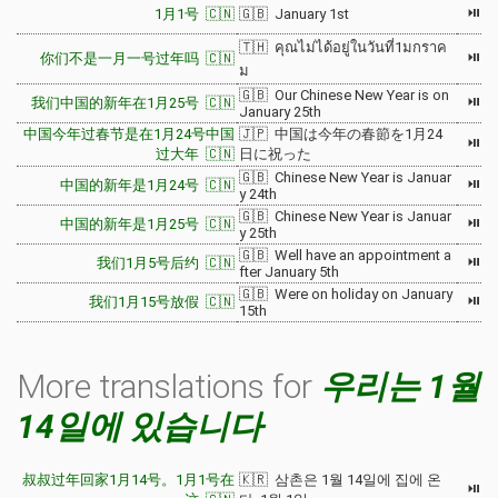
⏯
1月1号 🇨🇳
🇬🇧 January 1st
🇹🇭 คุณไม่ได้อยู่ในวันที่1มกราค
⏯
你们不是一月一号过年吗 🇨🇳
ม
🇬🇧 Our Chinese New Year is on
⏯
我们中国的新年在1月25号 🇨🇳
January 25th
中国今年过春节是在1月24号中国
🇯🇵 中国は今年の春節を1月24
⏯
过大年 🇨🇳
日に祝った
🇬🇧 Chinese New Year is Januar
⏯
中国的新年是1月24号 🇨🇳
y 24th
🇬🇧 Chinese New Year is Januar
⏯
中国的新年是1月25号 🇨🇳
y 25th
🇬🇧 Well have an appointment a
⏯
我们1月5号后约 🇨🇳
fter January 5th
🇬🇧 Were on holiday on January
⏯
我们1月15号放假 🇨🇳
15th
More translations for
우리는 1월
14일에 있습니다
叔叔过年回家1月14号。1月1号在
🇰🇷 삼촌은 1월 14일에 집에 온
⏯