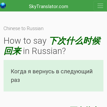
SkyTranslator.com
Chinese to Russian
How to say
下次什么时候
回来
in Russian?
Когда я вернусь в следующий
раз