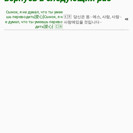
Сынок, я не думал, что ты умее
шь переводить[爱心]Сынок, я н
🇰🇷 당신은 원 - 에스, 사랑, 사랑 -
⏯
е думал, что ты умеешь перево
사랑에있을 것입니다 -
дить[爱心] 🇨🇳