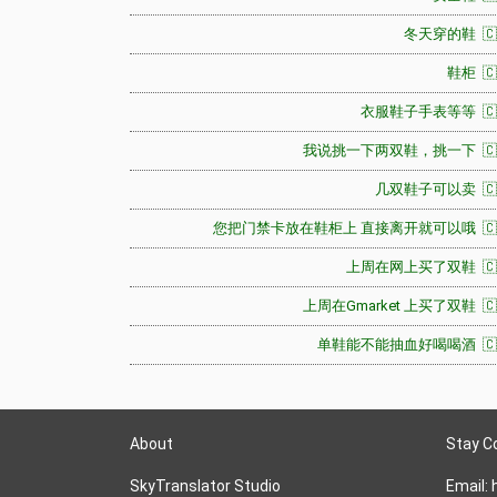
冬天穿的鞋 🇨
鞋柜 🇨
衣服鞋子手表等等 🇨
我说挑一下两双鞋，挑一下 🇨
几双鞋子可以卖 🇨
您把门禁卡放在鞋柜上 直接离开就可以哦 🇨
上周在网上买了双鞋 🇨
上周在Gmarket 上买了双鞋 🇨
单鞋能不能抽血好喝喝酒 🇨
About
Stay C
SkyTranslator Studio
Email: 