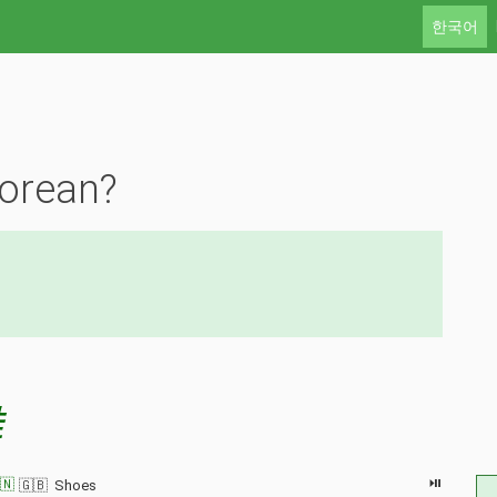
한국어
orean?
鞋
⏯
🇳
🇬🇧 Shoes