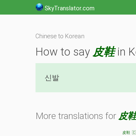
SkyTranslator.com
Chinese to Korean
How to say
皮鞋
in K
신발
More translations for
皮
皮鞋 🇨