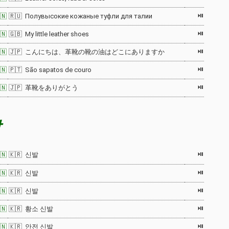
⏯
🇳
🇷🇺 Полувысокие кожаные туфли для талии
⏯
🇳
🇬🇧 My little leather shoes
⏯
🇳
🇯🇵 こんにちは、革靴の靴の油はどこにありますか
⏯
🇳
🇵🇹 São sapatos de couro
⏯
🇳
🇯🇵 革靴をありがとう
발
⏯
🇳
🇰🇷 신발
⏯
🇳
🇰🇷 신발
⏯
🇳
🇰🇷 신발
⏯
🇳
🇰🇷 황소 신발
⏯
🇳
🇰🇷 안전 신발