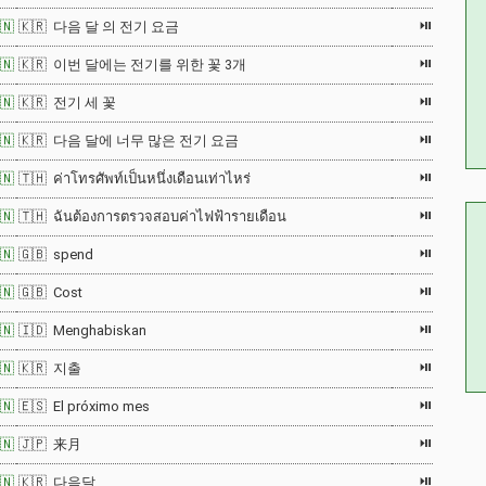
⏯
🇳
🇰🇷 다음 달 의 전기 요금
⏯
🇳
🇰🇷 이번 달에는 전기를 위한 꽃 3개
⏯
🇳
🇰🇷 전기 세 꽃
⏯
🇳
🇰🇷 다음 달에 너무 많은 전기 요금
⏯
🇳
🇹🇭 ค่าโทรศัพท์เป็นหนึ่งเดือนเท่าไหร่
⏯
🇳
🇹🇭 ฉันต้องการตรวจสอบค่าไฟฟ้ารายเดือน
⏯
🇳
🇬🇧 spend
⏯
🇳
🇬🇧 Cost
⏯
🇳
🇮🇩 Menghabiskan
⏯
🇳
🇰🇷 지출
⏯
🇳
🇪🇸 El próximo mes
⏯
🇳
🇯🇵 来月
⏯
🇳
🇰🇷 다음달