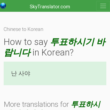
SkyTranslator.com
Chinese to Korean
How to say
투표하시기 바
랍니다
in Korean?
난 사야
More translations for
투표하시