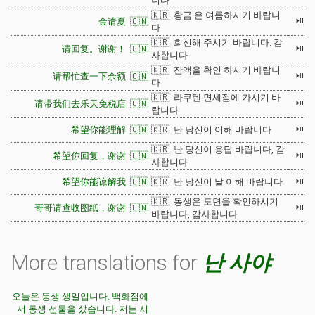
니다
🇰🇷 황금 은 여름하시기 바랍니
⏯
金请夏 🇨🇳
다
🇰🇷 회신해 주시기 바랍니다. 감
⏯
请回复。谢谢！ 🇨🇳
사합니다
🇰🇷 잔액을 확인 하시기 바랍니
⏯
请帮忙查一下余额 🇨🇳
다
🇰🇷 라쿠텐 면세점에 가시기 바
⏯
请带我们去乐天免税店 🇨🇳
랍니다
⏯
希望你能理解 🇨🇳
🇰🇷 난 당신이 이해 바랍니다
🇰🇷 난 당신이 응답 바랍니다, 감
⏯
希望你回复，谢谢 🇨🇳
사합니다
⏯
希望你能谅解我 🇨🇳
🇰🇷 난 당신이 날 이해 바랍니다
🇰🇷 동생은 도면을 확인하시기
⏯
哥哥请查收图纸，谢谢 🇨🇳
바랍니다, 감사합니다
More translations for
난 사야
오늘은 동생 생일입니다. 백화점에
서 동생 선물을 샀습니다. 저는 시