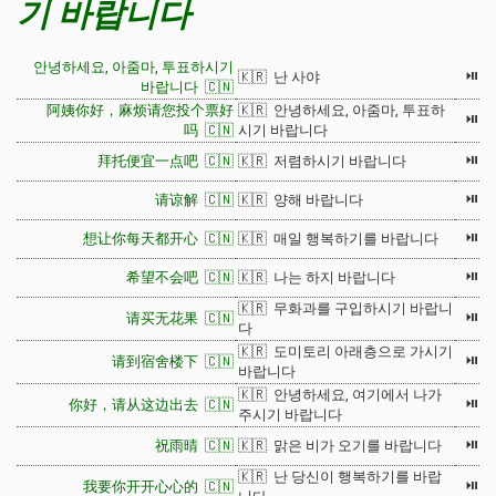
기 바랍니다
안녕하세요, 아줌마, 투표하시기
⏯
🇰🇷 난 사야
바랍니다 🇨🇳
阿姨你好，麻烦请您投个票好
🇰🇷 안녕하세요, 아줌마, 투표하
⏯
吗 🇨🇳
시기 바랍니다
⏯
拜托便宜一点吧 🇨🇳
🇰🇷 저렴하시기 바랍니다
⏯
请谅解 🇨🇳
🇰🇷 양해 바랍니다
⏯
想让你每天都开心 🇨🇳
🇰🇷 매일 행복하기를 바랍니다
⏯
希望不会吧 🇨🇳
🇰🇷 나는 하지 바랍니다
🇰🇷 무화과를 구입하시기 바랍니
⏯
请买无花果 🇨🇳
다
🇰🇷 도미토리 아래층으로 가시기
⏯
请到宿舍楼下 🇨🇳
바랍니다
🇰🇷 안녕하세요, 여기에서 나가
⏯
你好，请从这边出去 🇨🇳
주시기 바랍니다
⏯
祝雨晴 🇨🇳
🇰🇷 맑은 비가 오기를 바랍니다
🇰🇷 난 당신이 행복하기를 바랍
⏯
我要你开开心心的 🇨🇳