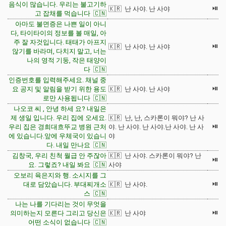
음식이 많습니다. 우리는 불고기하
⏯
🇰🇷 난 사야. 난 사야
고 잡채를 먹습니다 🇨🇳
아마도 불면증은 나쁜 일이 아니
다, 타이타이의 정보를 볼 매일, 아
주 잘 자것입니다. 태태가 아프지
⏯
🇰🇷 난 사야. 난 사야
않기를 바라며, 다치지 말고, 너는
나의 영적 기둥, 작은 태양이
다 🇨🇳
인증번호를 입력해주세요. 채널 중
⏯
요 공지 및 알림을 받기 위한 용도
🇰🇷 난 사야. 난 사야
로만 사용됩니다 🇨🇳
나오코 씨 , 안녕 하세 요? 내일은
제 생일 입니다. 우리 집에 오세요.
🇰🇷 난, 난, 스카론이 뭐야? 난 사
⏯
우리 집은 경희대흐뚜교 병원 근처
야. 난 사야. 난 사야.난 사야. 난 사
에 있습니다.앞에 우체국이 있습니
야
다. 내일 만나요 🇨🇳
김창국, 우리 친척 월급 안 주잖아
🇰🇷 난 사야. 스카론이 뭐야? 난
⏯
요. 그렇죠? 내일 봐요 🇨🇳
사야
오보리 육은지와 행. 소시지를 그
⏯
대로 담았습니다. 부대찌개소
🇰🇷 난 사야.
스 🇨🇳
나는 나를 기다리는 것이 무엇을
⏯
의미하는지 모른다 그리고 당신은
🇰🇷 난 사야
어떤 소식이 없습니다 🇨🇳