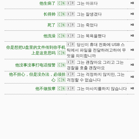
⏯
他生病了 🇨🇳
🇰🇷 그는 아프다
⏯
长得帅 🇨🇳
🇰🇷 그는 잘생겼다
⏯
死了 🇨🇳
🇰🇷 그는 죽었다
⏯
他洗澡 🇨🇳
🇰🇷 그는 목욕을했다
🇰🇷 당신이 휴대 전화에 USB 스
你是想把U盘里的文件传到你手机
⏯
틱에서 파일을 전달하려고하여 무
上是这意思吗 🇨🇳
엇을 의미합니까
🇰🇷 그는 괜찮아요 그리고 그는
⏯
他没事没事打电话报警 🇨🇳
경찰을 호출 괜찮아요
他不担心，但是没办法，必须担
🇰🇷 그는 걱정하지 않지만, 그는
⏯
心 🇨🇳
걱정할 수 없습니다
⏯
他不做按摩 🇨🇳
🇰🇷 그는 마사지를하지 않습니다