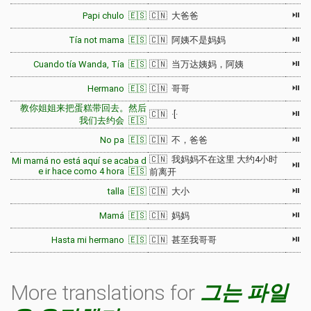
⏯
Papi chulo 🇪🇸
🇨🇳 大爸爸
⏯
Tía not mama 🇪🇸
🇨🇳 阿姨不是妈妈
⏯
Cuando tía Wanda, Tía 🇪🇸
🇨🇳 当万达姨妈，阿姨
⏯
Hermano 🇪🇸
🇨🇳 哥哥
教你姐姐来把蛋糕带回去。然后
⏯
🇨🇳 ·[·
我们去约会 🇪🇸
⏯
No pa 🇪🇸
🇨🇳 不，爸爸
🇨🇳 我妈妈不在这里 大约4小时
Mi mamá no está aquí se acaba d
⏯
e ir hace como 4 hora 🇪🇸
前离开
⏯
talla 🇪🇸
🇨🇳 大小
⏯
Mamá 🇪🇸
🇨🇳 妈妈
⏯
Hasta mi hermano 🇪🇸
🇨🇳 甚至我哥哥
More translations for
그는 파일