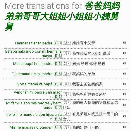
More translations for
爸爸妈妈
弟弟哥哥大姐姐小姐姐小姨舅
舅
⏯
🇨🇳 姐姐有个父亲
Hermana tienen padre 🇪🇸
Estaba hablando con mi hermana
⏯
🇨🇳 我在跟我的大姐姐说话
mayor 🇪🇸
⏯
Mamá papá hola padre 🇪🇸
🇨🇳 妈妈 爸爸 你好 爸爸
⏯
El hermano de mi madre 🇪🇸
🇨🇳 我妈妈的弟弟
⏯
Voy a mamá ya papá 🇪🇸
🇨🇳 我要去爸爸妈妈家
Vendrían mi padre y mi madr
⏯
🇨🇳 我爸爸和妈妈会来的
e 🇪🇸
🇨🇳 我的家人是我的父母和兄弟
Mi familia son mis padres y herm
⏯
anos 🇪🇸
姐妹
🇨🇳 有兄弟姐妹或是独一无二的
tienen hermanos o son hijas unic
⏯
a 🇪🇸
女儿
⏯
Mis hermanas no pueden 🇪🇸
🇨🇳 我的姐妹们不能