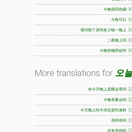
今晚我同你瞓 🇭
今晚可以 🇭
请问呢个房间多少钱一晚上 🇭
二夜晚上吗 🇭
今晚你哋死咗咩 🇭
More translations for
오늘
你今天晚上是睡这里吗 🇨
今晚有聚会吗 🇨
今天晚上吃牛排还是吃海鲜 🇨
房间有吗 🇨
还有房间吗 🇨