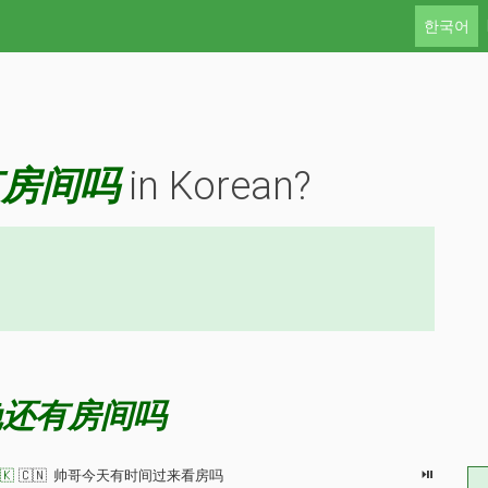
한국어
有房间吗
in Korean?
晚还有房间吗
⏯
🇰
🇨🇳 帅哥今天有时间过来看房吗